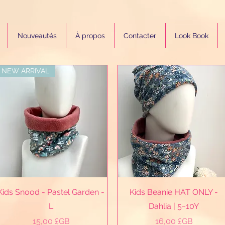
Nouveautés
À propos
Contacter
Look Book
NEW ARRIVAL
Aperçu rapide
Aperçu rapide
Kids Snood - Pastel Garden -
Kids Beanie HAT ONLY -
L
Dahlia | 5~10Y
Prix
Prix
15,00 £GB
16,00 £GB