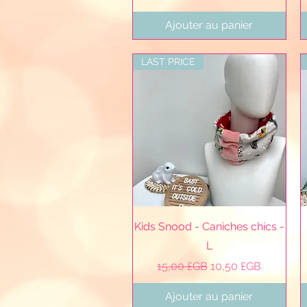
Ajouter au panier
LAST PRICE
Aperçu rapide
Kids Snood - Caniches chics -
L
Prix original
Prix promotionnel
15,00 £GB
10,50 £GB
Ajouter au panier