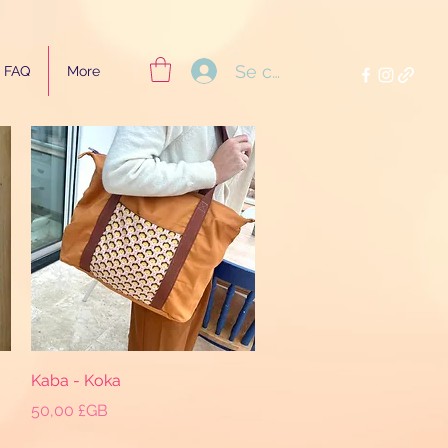
Se connecter
FAQ
More
Aperçu rapide
Kaba - Koka
Prix
50,00 £GB