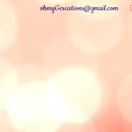
ohmyGcreations@gmail.com