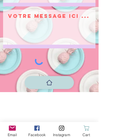
La créativité est contagieuse,
faites la tourner!
-
{Einstein}
Email
Facebook
Instagram
Cart