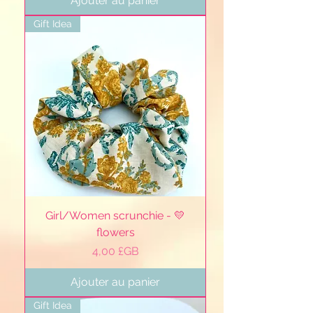
Ajouter au panier
Gift Idea
Girl/Women scrunchie - 💛
flowers
Prix
4,00 £GB
Ajouter au panier
Gift Idea