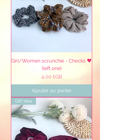
Girl/Women scrunchie - Checks 🖤
(left one)
Prix
4,00 £GB
Ajouter au panier
Gift Idea