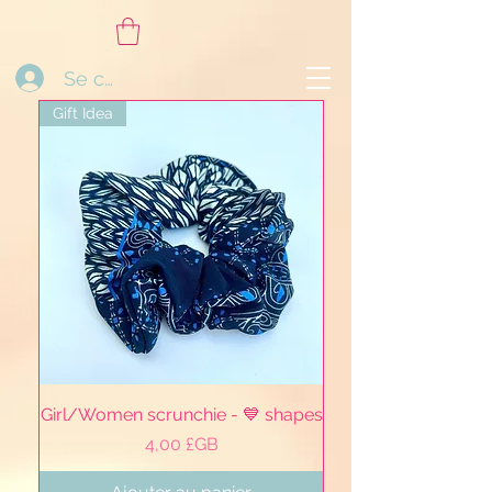
Se connecter
Gift Idea
Girl/Women scrunchie - 💙 shapes
Prix
4,00 £GB