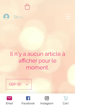
Se connecter
Il n'y a aucun article à
afficher pour le
moment.
GBP (£)
ohmyGcreations@gmail.com
Email
Facebook
Instagram
Cart