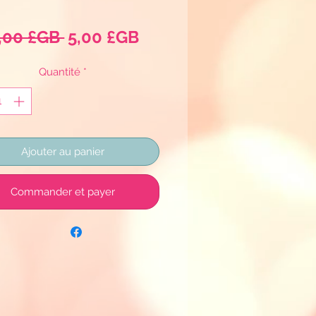
Prix
Prix
,00 £GB 
5,00 £GB
original
promotionnel
Quantité
*
Ajouter au panier
Commander et payer