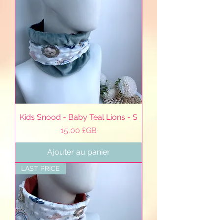
Kids Snood - Baby Teal Lions - S
Prix
15,00 £GB
Ajouter au panier
LAST PRICE