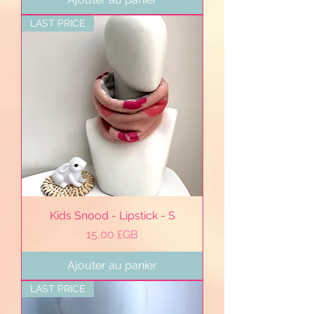
LAST PRICE
Kids Snood - Lipstick - S
Prix
15,00 £GB
Ajouter au panier
LAST PRICE