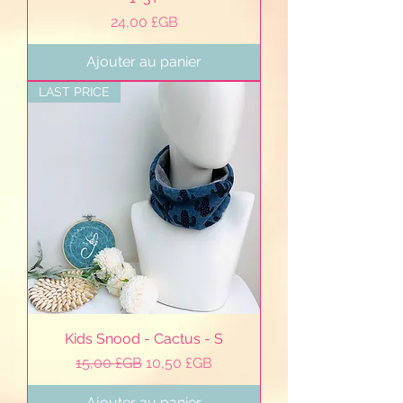
Prix
24,00 £GB
Ajouter au panier
LAST PRICE
Kids Snood - Cactus - S
Prix original
Prix promotionnel
15,00 £GB
10,50 £GB
Ajouter au panier