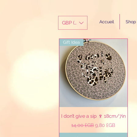
Accueil
Shop
GBP (£)
Gift Idea
Aperçu rapide
I don’t give a sip 🍷 18cm/7in
Prix original
Prix promotionnel
14,00 £GB
9,80 £GB