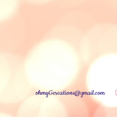
ohmyGcreations@gmail.com