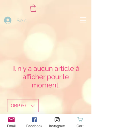
Se connecter
Il n'y a aucun article à
afficher pour le
moment.
GBP (£)
ohmyGcreations@gmail.com
Email
Facebook
Instagram
Cart