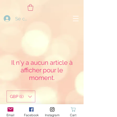
Se connecter
Il n'y a aucun article à
afficher pour le
moment.
GBP (£)
ohmyGcreations@gmail.com
Email
Facebook
Instagram
Cart